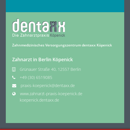
Zahnmedizinisches Versorgungszentrum dentaxx Köpenick
Zahnarzt in Berlin Köpenick
Grünauer Straße 40, 12557 Berlin
+49 (30) 6519085
praxis-koepenick@dentaxx.de
www.zahnarzt-praxis-koepenick.de
koepenick.dentaxx.de