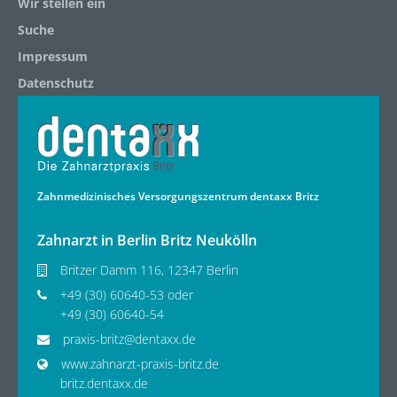
Wir stellen ein
Suche
Impressum
Datenschutz
Zahnmedizinisches Versorgungszentrum dentaxx Britz
Zahnarzt in Berlin Britz Neukölln
Britzer Damm 116, 12347 Berlin
+49 (30) 60640-53 oder
+49 (30) 60640-54
praxis-britz@dentaxx.de
www.zahnarzt-praxis-britz.de
britz.dentaxx.de