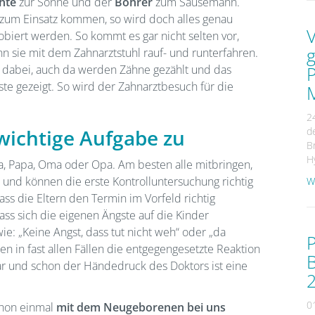
hte
zur Sonne und der
Bohrer
zum Sausemann.
 zum Einsatz kommen, so wird doch alles genau
obiert werden. So kommt es gar nicht selten vor,
g
nn sie mit dem Zahnarztstuhl rauf- und runterfahren.
er dabei, auch da werden Zähne gezählt und das
ste gezeigt. So wird der Zahnarztbesuch für die
M
2
d
wichtige Aufgabe zu
B
H
a, Papa, Oma oder Opa. Am besten alle mitbringen,
r und können die erste Kontrolluntersuchung richtig
We
ass die Eltern den Termin im Vorfeld richtig
dass sich die eigenen Ängste auf die Kinder
e: „Keine Angst, dass tut nicht weh“ oder „da
P
n in fast allen Fällen die entgegengesetzte Reaktion
B
tbar und schon der Händedruck des Doktors ist eine
0
chon einmal
mit dem Neugeborenen bei uns