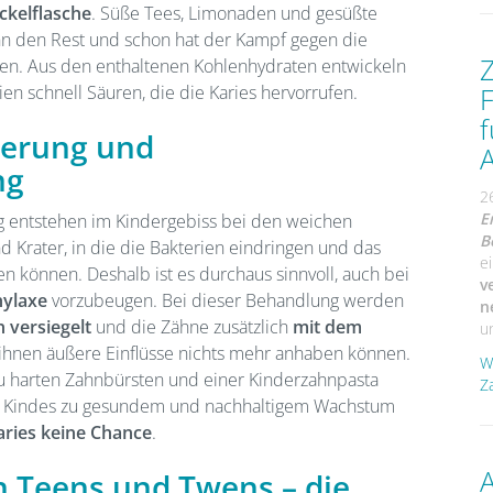
ckelflasche
. Süße Tees, Limonaden und gesüßte
n den Rest und schon hat der Kampf gegen die
n. Aus den enthaltenen Kohlenhydraten entwickeln
F
n schnell Säuren, die die Karies hervorrufen.
f
ierung und
A
ng
2
E
 entstehen im Kindergebiss bei den weichen
B
und Krater, in die die Bakterien eindringen und das
e
n können. Deshalb ist es durchaus sinnvoll, auch bei
v
hylaxe
vorzubeugen. Bei dieser Behandlung werden
n
n versiegelt
und die Zähne zusätzlich
mit dem
un
 ihnen äußere Einflüsse nichts mehr anhaben können.
W
zu harten Zahnbürsten und einer Kinderzahnpasta
Z
res Kindes zu gesundem und nachhaltigem Wachstum
aries keine Chance
.
A
 Teens und Twens – die