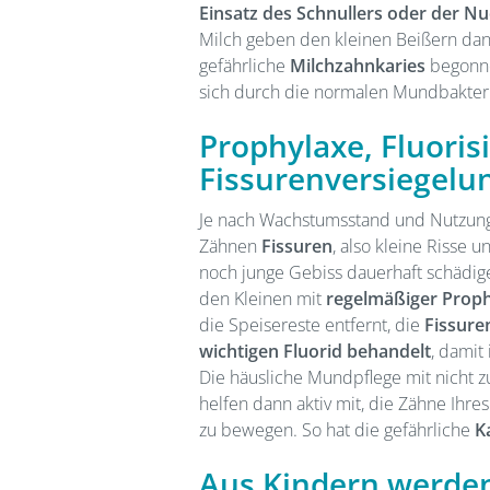
Einsatz des Schnullers oder der Nu
Milch geben den kleinen Beißern dan
gefährliche
Milchzahnkaries
begonne
sich durch die normalen Mundbakterie
Prophylaxe, Fluoris
Fissurenversiegelu
Je nach Wachstumsstand und Nutzung
Zähnen
Fissuren
, also kleine Risse 
noch junge Gebiss dauerhaft schädige
den Kleinen mit
regelmäßiger Prop
die Speisereste entfernt, die
Fissure
wichtigen Fluorid behandelt
, damit
Die häusliche Mundpflege mit nicht 
helfen dann aktiv mit, die Zähne Ih
zu bewegen. So hat die gefährliche
K
Aus Kindern werden