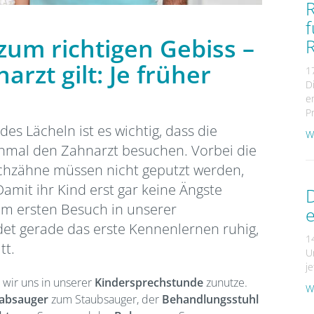
f
um richtigen Gebiss –
rzt gilt: Je früher
1
D
e
Pr
es Lächeln ist es wichtig, dass die
We
inmal den Zahnarzt besuchen. Vorbei die
lchzähne müssen nicht geputzt werden,
Damit ihr Kind erst gar keine Ängste
im ersten Besuch in unserer
e
ndet gerade das erste Kennenlernen ruhig,
1
tt.
U
je
 wir uns in unserer
Kindersprechstunde
zunutze.
We
labsauger
zum Staubsauger, der
Behandlungsstuhl