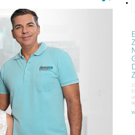
Empty
E
Z
2
E
u
W
We