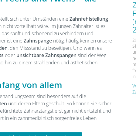
F
tellt sich unter Umständen eine
Zahnfehlstellung
nicht vorteilhaft wäre. Im jungen Zahnalter ist es
, das sanft und schonend zu verhindern und
2
er ist eine
Zahnspange
nötig, häufig kennen unsere
S
oden
, den Missstand zu beseitigen. Und wenn es
u
ts
oder
unsichtbare Zahnspangen
sind der Weg
n
d hin zu einem strahlenden und ästhetischen
m
f
in
nfang von allem
W
Z
ehandlungsteam sind besonders auf die
ten
und deren Eltern geschult. So können Sie sicher
fürchtete Zahnarztangst erst gar nicht entsteht und
art in ein zahnmedizinisch sorgenfreies Leben