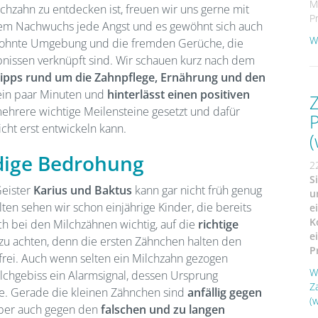
M
lchzahn zu entdecken ist, freuen wir uns gerne mit
P
rem Nachwuchs jede Angst und es gewöhnt sich auch
We
ewohnte Umgebung und die fremden Gerüche, die
bnissen verknüpft sind. Wir schauen kurz nach dem
ipps rund um die Zahnpflege, Ernährung und den
 ein paar Minuten und
hinterlässt einen positiven
 mehrere wichtige Meilensteine gesetzt und dafür
P
icht erst entwickeln kann.
ndige Bedrohung
2
S
Geister
Karius und Baktus
kann gar nicht früh genug
u
n sehen wir schon einjährige Kinder, die bereits
e
K
uch bei den Milchzähnen wichtig, auf die
richtige
e
zu achten, denn die ersten Zähnchen halten den
P
frei. Auch wenn selten ein Milchzahn gezogen
W
ilchgebiss ein Alarmsignal, dessen Ursprung
Z
te. Gerade die kleinen Zähnchen sind
anfällig gegen
(w
aber auch gegen den
falschen und zu langen