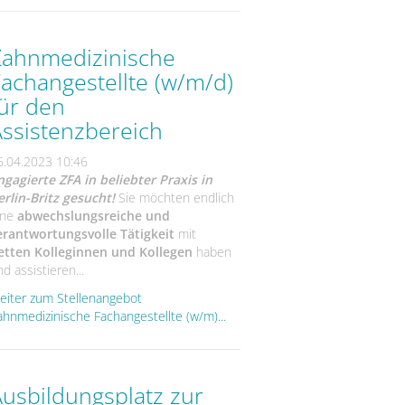
Zahnmedizinische
achangestellte (w/m/d)
ür den
ssistenzbereich
6.04.2023 10:46
ngagierte ZFA in beliebter Praxis in
erlin-Britz gesucht!
Sie möchten endlich
ine
abwechslungsreiche und
erantwortungsvolle Tätigkeit
mit
etten Kolleginnen und Kollegen
haben
d assistieren...
eiter zum Stellenangebot
ahnmedizinische Fachangestellte (w/m)...
usbildungsplatz zur