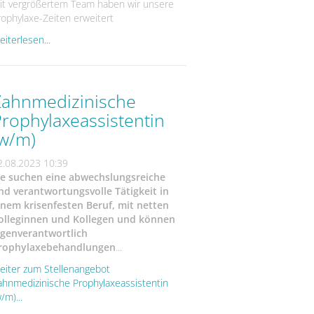
it vergrößertem Team haben wir unsere
rophylaxe-Zeiten erweitert
iterlesen...
Zahnmedizinische
rophylaxeassistentin
(w/m)
2.08.2023 10:39
ie suchen eine abwechslungsreiche
nd verantwortungsvolle Tätigkeit in
inem krisenfesten Beruf, mit netten
olleginnen und Kollegen und können
igenverantwortlich
rophylaxebehandlungen
...
eiter zum Stellenangebot
ahnmedizinische Prophylaxeassistentin
/m)...