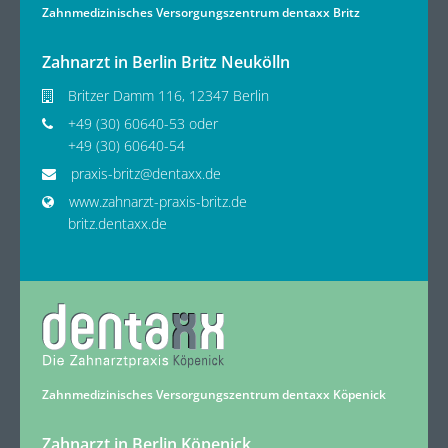
Zahnmedizinisches Versorgungszentrum dentaxx Britz
Zahnarzt in Berlin Britz Neukölln
Britzer Damm 116, 12347 Berlin
+49 (30) 60640-53 oder
+49 (30) 60640-54
praxis-britz@dentaxx.de
www.zahnarzt-praxis-britz.de
britz.dentaxx.de
Zahnmedizinisches Versorgungszentrum dentaxx Köpenick
Zahnarzt in Berlin Köpenick