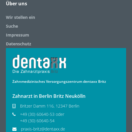
Über uns
Wir stellen ein
Suche
Impressum
Datenschutz
Zahnmedizinisches Versorgungszentrum dentaxx Britz
Zahnarzt in Berlin Britz Neukölln
Britzer Damm 116, 12347 Berlin
+49 (30) 60640-53 oder
+49 (30) 60640-54
praxis-britz@dentaxx.de