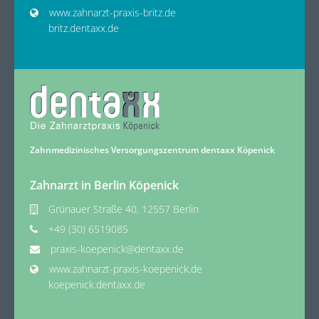
www.zahnarzt-praxis-britz.de
britz.dentaxx.de
Zahnmedizinisches Versorgungszentrum dentaxx Köpenick
Zahnarzt in Berlin Köpenick
Grünauer Straße 40, 12557 Berlin
+49 (30) 6519085
praxis-koepenick@dentaxx.de
www.zahnarzt-praxis-koepenick.de
koepenick.dentaxx.de