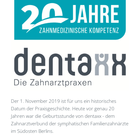
Der 1. November 2019 ist für uns ein historisches
Datum der Praxisgeschichte. Heute vor genau 20
Jahren war die Geburtsstunde von dentaxx - dem
Zahnarztverbund der symphatischen Familienzahnärzte
im Südosten Berlins.